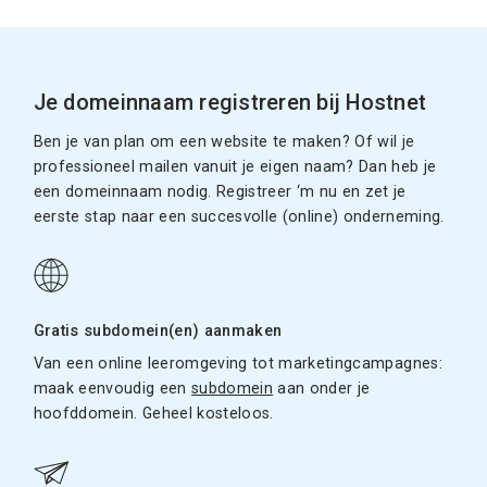
Je domeinnaam registreren bij Hostnet
Ben je van plan om een website te maken? Of wil je
professioneel mailen vanuit je eigen naam? Dan heb je
een domeinnaam nodig. Registreer ‘m nu en zet je
eerste stap naar een succesvolle (online) onderneming.
Gratis subdomein(en) aanmaken
Van een online leeromgeving tot marketingcampagnes:
maak eenvoudig een
subdomein
aan onder je
hoofddomein. Geheel kosteloos.