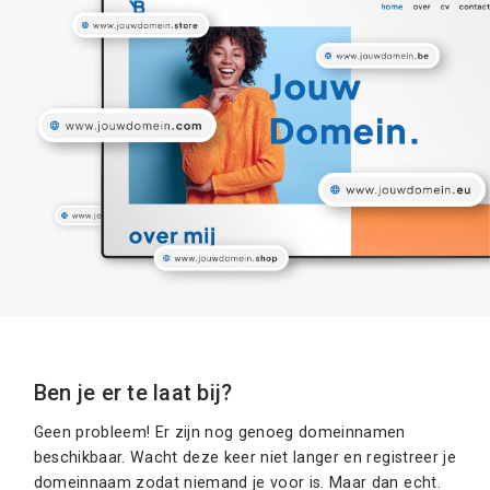
Ben je er te laat bij?
Geen probleem! Er zijn nog genoeg domeinnamen
beschikbaar. Wacht deze keer niet langer en registreer je
domeinnaam zodat niemand je voor is. Maar dan echt.